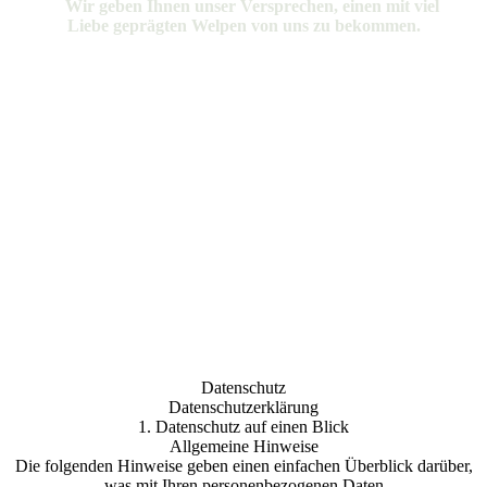
Wir geben Ihnen unser Versprechen, einen mit viel
Liebe geprägten Welpen von uns zu bekommen.
Datenschutz
Datenschutzerklärung
1. Datenschutz auf einen Blick
Allgemeine Hinweise
Die folgenden Hinweise geben einen einfachen Überblick darüber,
was mit Ihren personenbezogenen Daten