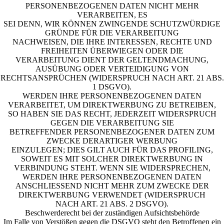
PERSONENBEZOGENEN DATEN NICHT MEHR
VERARBEITEN, ES
SEI DENN, WIR KÖNNEN ZWINGENDE SCHUTZWÜRDIGE
GRÜNDE FÜR DIE VERARBEITUNG
NACHWEISEN, DIE IHRE INTERESSEN, RECHTE UND
FREIHEITEN ÜBERWIEGEN ODER DIE
VERARBEITUNG DIENT DER GELTENDMACHUNG,
AUSÜBUNG ODER VERTEIDIGUNG VON
RECHTSANSPRÜCHEN (WIDERSPRUCH NACH ART. 21 ABS.
1 DSGVO).
WERDEN IHRE PERSONENBEZOGENEN DATEN
VERARBEITET, UM DIREKTWERBUNG ZU BETREIBEN,
SO HABEN SIE DAS RECHT, JEDERZEIT WIDERSPRUCH
GEGEN DIE VERARBEITUNG SIE
BETREFFENDER PERSONENBEZOGENER DATEN ZUM
ZWECKE DERARTIGER WERBUNG
EINZULEGEN; DIES GILT AUCH FÜR DAS PROFILING,
SOWEIT ES MIT SOLCHER DIREKTWERBUNG IN
VERBINDUNG STEHT. WENN SIE WIDERSPRECHEN,
WERDEN IHRE PERSONENBEZOGENEN DATEN
ANSCHLIESSEND NICHT MEHR ZUM ZWECKE DER
DIREKTWERBUNG VERWENDET (WIDERSPRUCH
NACH ART. 21 ABS. 2 DSGVO).
Beschwerderecht bei der zuständigen Aufsichtsbehörde
Im Falle von Verstößen gegen die DSGVO steht den Betroffenen ein